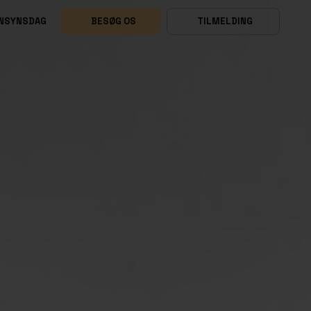
NSYNSDAG
BESØG OS
TILMELDING