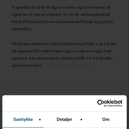
Vi glæder os til at få dig som elev, og vi forventer, at
også du vil yde en indsats, for at dit skoleophold på
Klank Efterskole bliver en livsbekræftende og positiv
oplevelse.
På linkene nedenfor kan I forhåbentlig finde svar på alle
de spørgsmål I måtte have og hvis der er noget helt
specielt, kan du kontakte skolen på 86 94 41 66 eller
skrive en mail til
post@klank-efterskole.dk
Infohæfte
24-
25
Samtykke
Detaljer
Om
Infohæfte