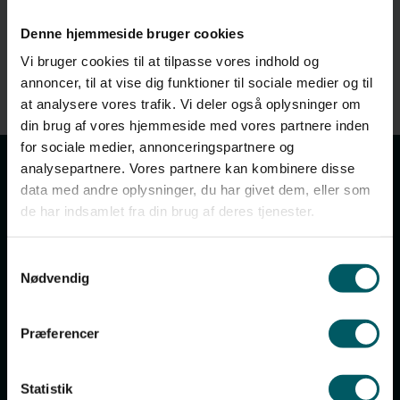
Infohæfte og pakkeliste
24-
Denne hjemmeside bruger cookies
Hent hæftet her
25
Vi bruger cookies til at tilpasse vores indhold og
annoncer, til at vise dig funktioner til sociale medier og til
at analysere vores trafik. Vi deler også oplysninger om
din brug af vores hjemmeside med vores partnere inden
for sociale medier, annonceringspartnere og
analysepartnere. Vores partnere kan kombinere disse
data med andre oplysninger, du har givet dem, eller som
Kontakt
de har indsamlet fra din brug af deres tjenester.
Klank Efterskole
Skolevej 70
Samtykkevalg
8464 Galten
Nødvendig
Tlf:
+45 8694 4166
Præferencer
Vagttlf:
+45 5219 4783
Mail:
post@klank-efterskole.dk
Statistik
Bank: 6114-4930095552