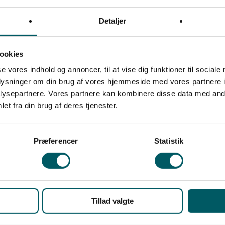
Skolens kontonummer
: 611
Detaljer
Leaflet
|
©
OpenStreetMap
contributors
ookies
se vores indhold og annoncer, til at vise dig funktioner til sociale
oplysninger om din brug af vores hjemmeside med vores partnere i
ysepartnere. Vores partnere kan kombinere disse data med andr
et fra din brug af deres tjenester.
Kort om Klank Efterskole
Præferencer
Statistik
På Klank Efterskole er det hele menneske i centrum.
Eleverne skal opleve glæden ved livet, et fællesskab
byggende på ligeværd, respekt, hensyn samt personlig
integritet.
Tillad valgte
Eleven skal føle tryghed, blive set, hørt og forstået – og