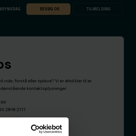
NSYNSDAG
BESØG OS
TILMELDING
os
ide, forstå eller opleve? Vi er altid klar til at
nedenstående kontaktoplysninger.
 66
+45 2818 2111
rskole.dk
Galten
117