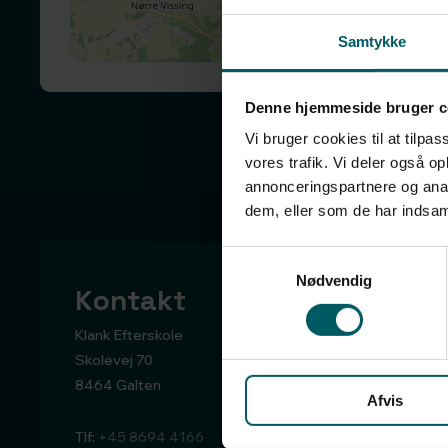
Samtykke
Denne hjemmeside bruger c
Vi bruger cookies til at tilpas
vores trafik. Vi deler også 
annonceringspartnere og anal
dem, eller som de har indsaml
Samtykkevalg
Nødvendig
Kontakt
Klank Efterskole
Skolevej 70
8464 Galten
Afvis
Tlf:
+45 8694 4166