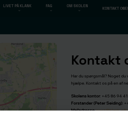
LIVET PÅ KLANK
FAG
OM SKOLEN
KONTAKT OS
GE
Kontakt 
Har du spørgsmål? Noget du vil v
hjælpe. Kontakt os på en af 
Skolens kontor
: +45 86 94 41
Forstander (Peter Seiding)
: 
Mailadresse
:
post@klank-efte
Adresse
: Skolevej 70, 8464 
Skolens CVR nummer
: 65462