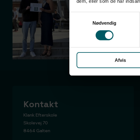
dem, eller som de har indsaml
Samtykkevalg
Nødvendig
Afvis
Kontakt
Klank Efterskole
Skolevej 70
8464 Galten