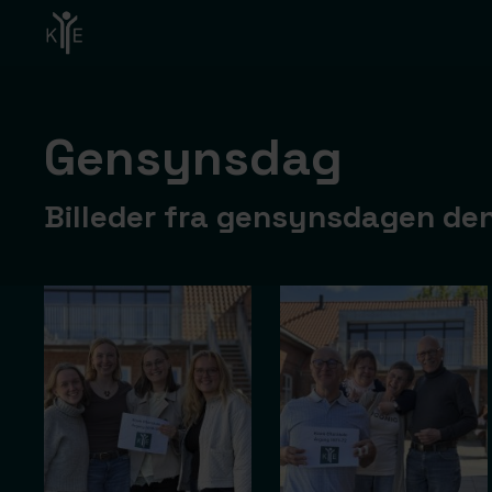
Skip
to
main
content
Gensynsdag
Billeder fra gensynsdagen de