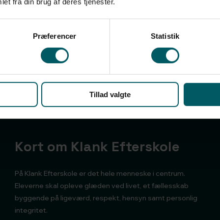
et fra din brug af deres tjenester.
Præferencer
Statistik
Tillad valgte
Kort om Klank Efterskole
På Klank Efterskole er det hele menneske i centrum.
Eleverne skal opleve glæden ved livet, et fællesskab
byggende på ligeværd, respekt, hensyn samt personlig
integritet.