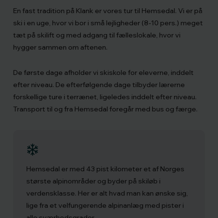
En fast tradition på Klank er vores tur til Hemsedal. Vi er på
ski i en uge, hvor vi bor i små lejligheder (8-10 pers.) meget
tæt på skilift og med adgang til fælleslokale, hvor vi
hygger sammen om aftenen.
De første dage afholder vi skiskole for eleverne, inddelt
efter niveau. De efterfølgende dage tilbyder lærerne
forskellige ture i terrænet, ligeledes inddelt efter niveau.
Transport til og fra Hemsedal foregår med bus og færge.
Hemsedal er med 43 pist kilometer et af Norges
største alpinområder og byder på skiløb i
verdensklasse. Her er alt hvad man kan ønske sig,
lige fra et velfungerende alpinanlæg med pister i
alle sværhedsgrader.