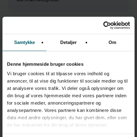
Samtykke
Detaljer
Om
Linjefagsture
Ud over skituren og Hjarnøturen byder foråret på
Denne hjemmeside bruger cookies
linjerejser for hele skolen. Destinationerne kan variere
Vi bruger cookies til at tilpasse vores indhold og
fra år til år og for os er det vigtigste, at eleverne får
annoncer, til at vise dig funktioner til sociale medier og til
mulighed for at dyrke deres linfagsinteresse intenst
at analysere vores trafik. Vi deler også oplysninger om
på turen. Eksempelvis indstiller Dans i skoleåret 24/25
din brug af vores hjemmeside med vores partnere inden
kompasset på Hamburg, Adventure tager på friluftstur,
for sociale medier, annonceringspartnere og
cykling indtager Mallorca mens Kunst, Design og Musik
analysepartnere. Vores partnere kan kombinere disse
vender næsen mod København.
data med andre oplysninger, du har givet dem, eller som
de har indsamlet fra din brug af deres tjenester.
Læs mere under
linjefagene